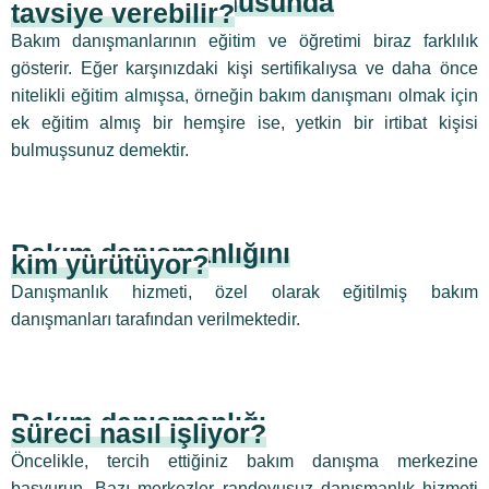
Kimler bakım konusunda
tavsiye verebilir?
Bakım danışmanlarının eğitim ve öğretimi biraz farklılık
gösterir. Eğer karşınızdaki kişi sertifikalıysa ve daha önce
nitelikli eğitim almışsa, örneğin bakım danışmanı olmak için
ek eğitim almış bir hemşire ise, yetkin bir irtibat kişisi
bulmuşsunuz demektir.
Bakım danışmanlığını
kim yürütüyor?
Danışmanlık hizmeti, özel olarak eğitilmiş bakım
danışmanları tarafından verilmektedir.
Bakım danışmanlığı
süreci nasıl işliyor?
Öncelikle, tercih ettiğiniz bakım danışma merkezine
başvurun. Bazı merkezler randevusuz danışmanlık hizmeti