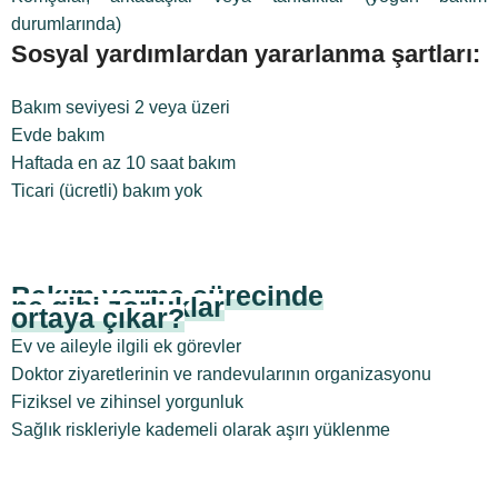
durumlarında)
Sosyal yardımlardan yararlanma şartları:
Bakım seviyesi 2 veya üzeri
Evde bakım
Haftada en az 10 saat bakım
Ticari (ücretli) bakım yok
Bakım verme sürecinde
ne gibi zorluklar
ortaya çıkar?
Ev ve aileyle ilgili ek görevler
Doktor ziyaretlerinin ve randevularının organizasyonu
Fiziksel ve zihinsel yorgunluk
Sağlık riskleriyle kademeli olarak aşırı yüklenme