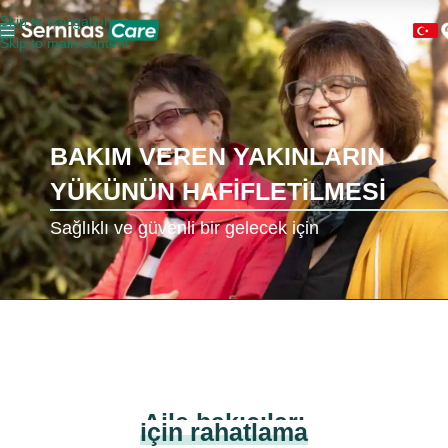
Skip to navigation
Skip to main content
BAKIM VEREN YAKINLARIN
YÜKÜNÜN HAFİFLETİLMESİ
Sağlıklı ve güvenli bir gelecek için
Aile bakıcıları
için rahatlama