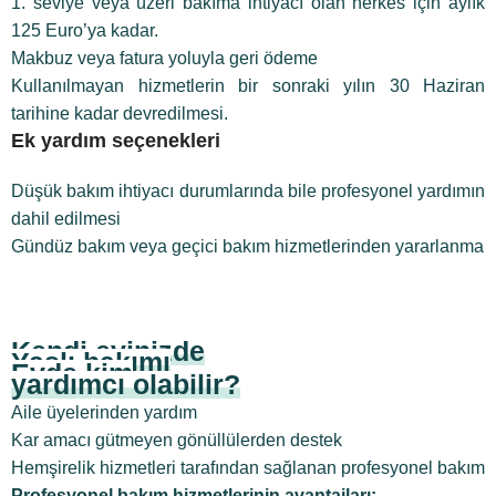
1. seviye veya üzeri bakıma ihtiyacı olan herkes için aylık
125 Euro’ya kadar.
Makbuz veya fatura yoluyla geri ödeme
Kullanılmayan hizmetlerin bir sonraki yılın 30 Haziran
tarihine kadar devredilmesi.
Ek yardım seçenekleri
Düşük bakım ihtiyacı durumlarında bile profesyonel yardımın
dahil edilmesi
Gündüz bakım veya geçici bakım hizmetlerinden yararlanma
Kendi evinizde
Yaşlı bakımı
Evde kim
yardımcı olabilir?
Aile üyelerinden yardım
Kar amacı gütmeyen gönüllülerden destek
Hemşirelik hizmetleri tarafından sağlanan profesyonel bakım
Profesyonel bakım hizmetlerinin avantajları: