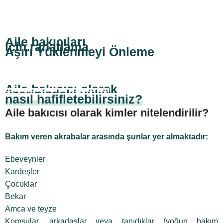
Aile bakıcıları
için rahatlama
Aşırı Yüklenmeyi Önleme
Aile bakıcısı olarak
üzerinizdeki yükü
nasıl hafifletebilirsiniz?
Aile bakıcısı olarak kimler nitelendirilir?
Bakım veren akrabalar arasında şunlar yer almaktadır:
Ebeveynler
Kardeşler
Çocuklar
Bekar
Amca ve teyze
Komşular, arkadaşlar veya tanıdıklar (yoğun bakım