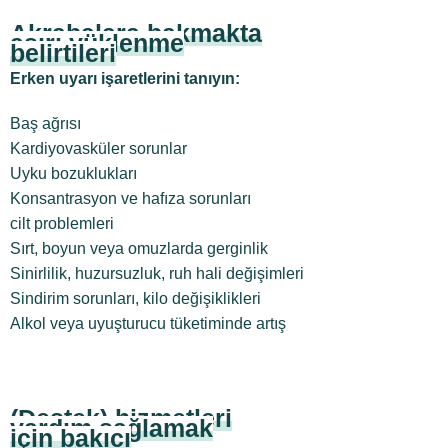
Akrabalara bakmakta
aşırı yüklenme
belirtileri
Erken uyarı işaretlerini tanıyın:
Baş ağrısı
Kardiyovasküler sorunlar
Uyku bozuklukları
Konsantrasyon ve hafıza sorunları
cilt problemleri
Sırt, boyun veya omuzlarda gerginlik
Sinirlilik, huzursuzluk, ruh hali değişimleri
Sindirim sorunları, kilo değişiklikleri
Alkol veya uyuşturucu tüketiminde artış
(Destek) hizmetleri
yardım sağlamak
için bakıcı