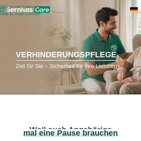
Skip to navigation
Skip to main content
VERHINDERUNGSPFLEGE
Zeit für Sie – Sicherheit für Ihre Liebsten
Weil auch Angehörige
mal eine Pause brauchen